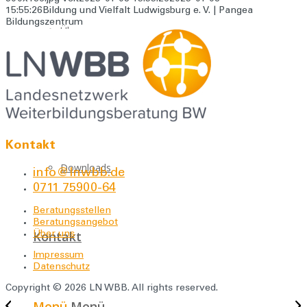
15:55:26
Bildung und Vielfalt Ludwigsburg e. V. | Pangea
Bildungszentrum
Über uns
Für Bildungseinrichtungen
Kontakt
Downloads
info@lnwbb.de
0711 75900-64
Beratungsstellen
Beratungsangebot
Kontakt
Über uns
Impressum
Datenschutz
Copyright © 2026 LN WBB. All rights reserved.
Menü
Menü