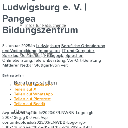
Ludwigsburg e. V. |
Pangea
Infos für Ratsuchende
Bildungszentrum
8. Januar 2025
/
in
Ludwigsburg
Berufliche Orientierung
und Weiterbildung
,
Integration
,
IT und Computer
,
Häufige Fragen
Soziales, Gesundheit, Pädagogik
,
Sprachen
Onlineberatung
,
Telefonberatung
,
Vor-Ort-Beratung
Mittlerer Neckar Stuttgart
/
von
veit
Eintrag teilen
Beratungsstellen
Teilen auf Facebook
Teilen auf X
Teilen auf WhatsApp
Teilen auf Pinterest
Teilen auf Reddit
Über uns
/wp-content/uploads/2023/03/LNWBB-Logo-rgb-
300x136.jpg
0
0
veit
/wp-
content/uploads/2023/03/LNWBB-Logo-rgb-
300x136.jpg
veit
2025-01-08 15:55:26
2025-01-08