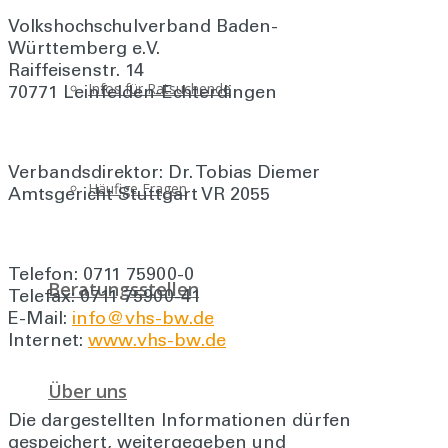
Volkshochschulverband Baden-
Württemberg e.V.
Raiffeisenstr. 14
Infos für Ratsuchende
70771 Leinfelden-Echterdingen
Verbandsdirektor: Dr. Tobias Diemer
Häufige Fragen
Amtsgericht Stuttgart VR 2055
Telefon: 0711 75900-0
Beratungsstellen
Telefax: 0711 75900-41
E-Mail:
info@vhs-bw.de
Internet:
www.vhs-bw.de
Über uns
Die dargestellten Informationen dürfen
gespeichert, weitergegeben und