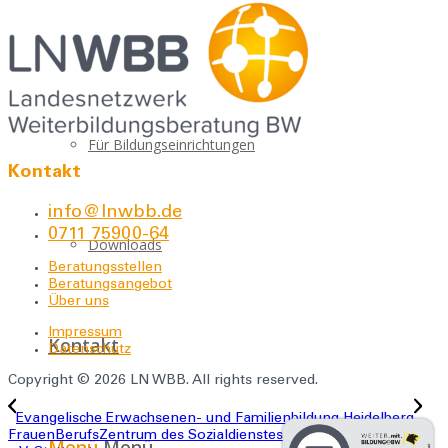
Über uns
Für Bildungseinrichtungen
Kontakt
info@lnwbb.de
0711 75900-64
Downloads
Beratungsstellen
Beratungsangebot
Über uns
Impressum
Kontakt
Datenschutz
Copyright © 2026 LN WBB. All rights reserved.
Evangelische Erwachsenen- und Familienbildung Heidelberg
FrauenBerufsZentrum des Sozialdienstes katholischer Frauen
Menü
Menü