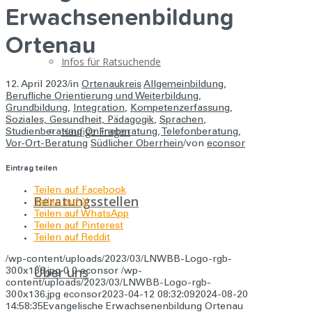
Erwachsenenbildung
Ortenau
Infos für Ratsuchende
12. April 2023
/
in
Ortenaukreis
Allgemeinbildung
,
Berufliche Orientierung und Weiterbildung
,
Grundbildung
,
Integration
,
Kompetenzerfassung
,
Soziales, Gesundheit, Pädagogik
,
Sprachen
,
Häufige Fragen
Studienberatung
Onlineberatung
,
Telefonberatung
,
Vor-Ort-Beratung
Südlicher Oberrhein
/
von
econsor
Eintrag teilen
Teilen auf Facebook
Beratungsstellen
Teilen auf X
Teilen auf WhatsApp
Teilen auf Pinterest
Teilen auf Reddit
/wp-content/uploads/2023/03/LNWBB-Logo-rgb-
Über uns
300x136.jpg
0
0
econsor
/wp-
content/uploads/2023/03/LNWBB-Logo-rgb-
300x136.jpg
econsor
2023-04-12 08:32:09
2024-08-20
14:58:35
Evangelische Erwachsenenbildung Ortenau