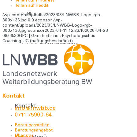
Teilen auf Pinterest
Teilen auf Reddit
Über uns
/wp-content/uploads/2023/03/LNWBB-Logo-rgb-
300x136.jpg
0
0
econsor
/wp-
content/uploads/2023/03/LNWBB-Logo-rgb-
300x136.jpg
econsor
2023-04-11 12:23:10
2026-04-28
08:06:30
GPC | Ganzheitliches Psychologisches
Coaching UG (haftungsbeschränkt)
Für Bildungseinrichtungen
Downloads
Kontakt
Kontakt
info@lnwbb.de
0711 75900-64
Beratungsstellen
Beratungsangebot
Menü
Menü
Über uns