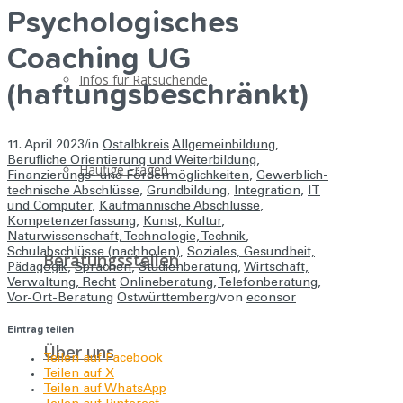
Psychologisches
Coaching UG
Infos für Ratsuchende
(haftungsbeschränkt)
11. April 2023
/
in
Ostalbkreis
Allgemeinbildung
,
Berufliche Orientierung und Weiterbildung
,
Häufige Fragen
Finanzierungs- und Fördermöglichkeiten
,
Gewerblich-
technische Abschlüsse
,
Grundbildung
,
Integration
,
IT
und Computer
,
Kaufmännische Abschlüsse
,
Kompetenzerfassung
,
Kunst, Kultur
,
Naturwissenschaft, Technologie, Technik
,
Schulabschlüsse (nachholen)
,
Soziales, Gesundheit,
Beratungsstellen
Pädagogik
,
Sprachen
,
Studienberatung
,
Wirtschaft,
Verwaltung, Recht
Onlineberatung
,
Telefonberatung
,
Vor-Ort-Beratung
Ostwürttemberg
/
von
econsor
Eintrag teilen
Über uns
Teilen auf Facebook
Teilen auf X
Teilen auf WhatsApp