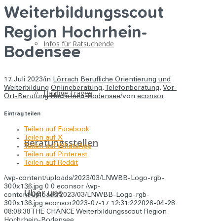
Weiterbildungsscout
Region Hochrhein-
Infos für Ratsuchende
Bodensee
17. Juli 2023
/
in
Lörrach
Berufliche Orientierung und
Weiterbildung
Onlineberatung
,
Telefonberatung
,
Vor-
Häufige Fragen
Ort-Beratung
Hochrhein-Bodensee
/
von
econsor
Eintrag teilen
Teilen auf Facebook
Teilen auf X
Beratungsstellen
Teilen auf WhatsApp
Teilen auf Pinterest
Teilen auf Reddit
/wp-content/uploads/2023/03/LNWBB-Logo-rgb-
300x136.jpg
0
0
econsor
/wp-
Über uns
content/uploads/2023/03/LNWBB-Logo-rgb-
300x136.jpg
econsor
2023-07-17 12:31:22
2026-04-28
08:08:38
THE CHÄNCE Weiterbildungsscout Region
Hochrhein-Bodensee