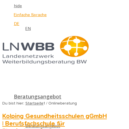
hide
Einfache Sprache
DE
EN
Beratungsangebot
Du bist hier:
Startseite
1
/
Onlineberatung
Kolping Gesundheitsschulen gGmbH
| Berufsfachschule für
Beratungsangebot