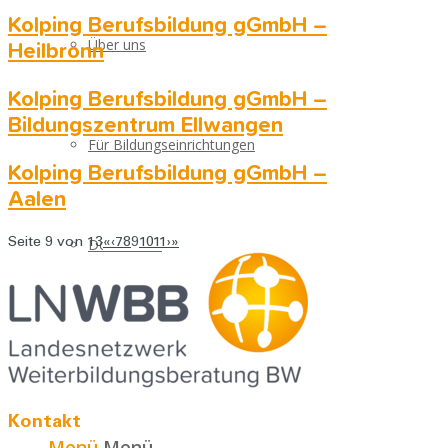
Kolping Berufsbildung gGmbH –
Über uns
Heilbronn
Kolping Berufsbildung gGmbH –
Bildungszentrum Ellwangen
Für Bildungseinrichtungen
Kolping Berufsbildung gGmbH –
Aalen
Downloads
Seite 9 von 13
«
‹
7
8
9
10
11
›
»
Kontakt
Kontakt
Menü
Menü