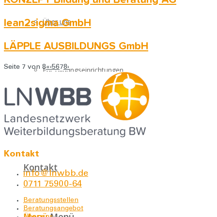
KONZEPT Bildung und Beratung AG
Über uns
lean2sigma GmbH
LÄPPLE AUSBILDUNGS GmbH
Seite 7 von 8
«
‹
5
6
7
8
›
Für Bildungseinrichtungen
Downloads
Kontakt
Kontakt
info@lnwbb.de
0711 75900-64
Beratungsstellen
Beratungsangebot
Menü
Menü