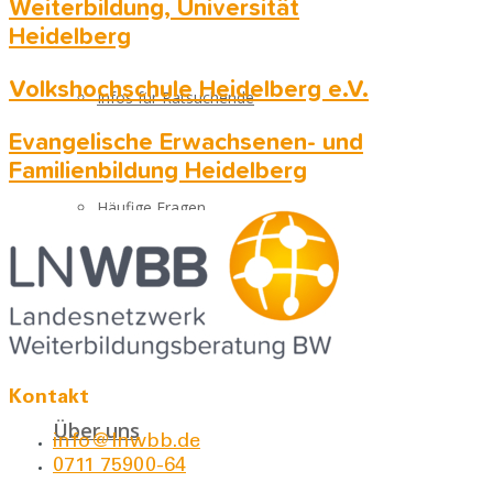
Weiterbildung, Universität
Heidelberg
Volkshochschule Heidelberg e.V.
Infos für Ratsuchende
Evangelische Erwachsenen- und
Familienbildung Heidelberg
Häufige Fragen
Beratungsstellen
Kontakt
Über uns
info@lnwbb.de
0711 75900-64