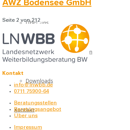
AWZ Bodensee GmbH
Seite 2 von 2
1
2
Über uns
Für Bildungseinrichtungen
Kontakt
Downloads
info@lnwbb.de
0711 75900-64
Beratungsstellen
Kontakt
Beratungsangebot
Über uns
Impressum