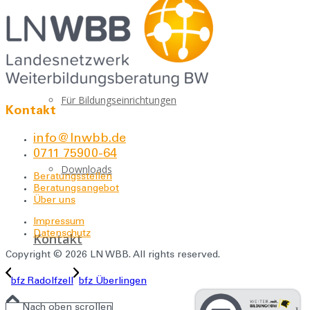
Über uns
Für Bildungseinrichtungen
Kontakt
info@lnwbb.de
0711 75900-64
Downloads
Beratungsstellen
Beratungsangebot
Über uns
Impressum
Datenschutz
Kontakt
Copyright © 2026 LN WBB. All rights reserved.
bfz Radolfzell
bfz Überlingen
Menü
Menü
Nach oben scrollen