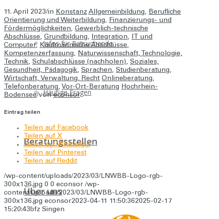
11. April 2023
/
in
Konstanz
Allgemeinbildung
,
Berufliche
Orientierung und Weiterbildung
,
Finanzierungs- und
Fördermöglichkeiten
,
Gewerblich-technische
Abschlüsse
,
Grundbildung
,
Integration
,
IT und
Infos für Ratsuchende
Computer
,
Kaufmännische Abschlüsse
,
Kompetenzerfassung
,
Naturwissenschaft, Technologie,
Technik
,
Schulabschlüsse (nachholen)
,
Soziales,
Gesundheit, Pädagogik
,
Sprachen
,
Studienberatung
,
Wirtschaft, Verwaltung, Recht
Onlineberatung
,
Telefonberatung
,
Vor-Ort-Beratung
Hochrhein-
Häufige Fragen
Bodensee
/
von
econsor
Eintrag teilen
Teilen auf Facebook
Teilen auf X
Beratungsstellen
Teilen auf WhatsApp
Teilen auf Pinterest
Teilen auf Reddit
/wp-content/uploads/2023/03/LNWBB-Logo-rgb-
300x136.jpg
0
0
econsor
/wp-
Über uns
content/uploads/2023/03/LNWBB-Logo-rgb-
300x136.jpg
econsor
2023-04-11 11:50:36
2025-02-17
15:20:43
bfz Singen