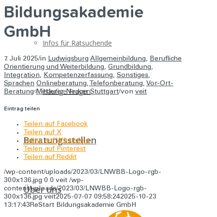
Bildungsakademie
GmbH
Infos für Ratsuchende
7. Juli 2025
/
in
Ludwigsburg
Allgemeinbildung
,
Berufliche
Orientierung und Weiterbildung
,
Grundbildung
,
Integration
,
Kompetenzerfassung
,
Sonstiges
,
Sprachen
Onlineberatung
,
Telefonberatung
,
Vor-Ort-
Häufige Fragen
Beratung
Mittlerer Neckar Stuttgart
/
von
veit
Eintrag teilen
Teilen auf Facebook
Teilen auf X
Beratungsstellen
Teilen auf WhatsApp
Teilen auf Pinterest
Teilen auf Reddit
/wp-content/uploads/2023/03/LNWBB-Logo-rgb-
300x136.jpg
0
0
veit
/wp-
Über uns
content/uploads/2023/03/LNWBB-Logo-rgb-
300x136.jpg
veit
2025-07-07 09:58:24
2025-10-23
13:17:43
ReStart Bildungsakademie GmbH