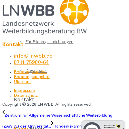
Über uns
Für Bildungseinrichtungen
Kontakt
info@lnwbb.de
0711 75900-64
Downloads
Beratungsstellen
Beratungsangebot
Über uns
Impressum
Datenschutz
Kontakt
Copyright © 2026 LN WBB. All rights reserved.
Zentrum für Allgemeine Wissenschaftliche Weiterbildung
(ZAWiW) der Universität...
Handerkskammer Mannheim Rhein-
Menü
Menü