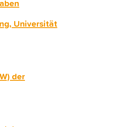
waben
g, Universität
W) der