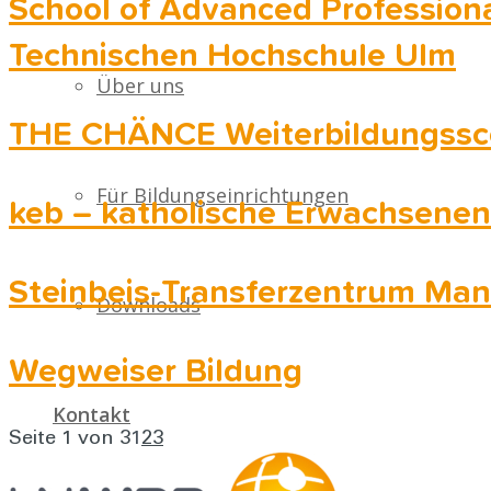
School of Advanced Professiona
Technischen Hochschule Ulm
Über uns
THE CHÄNCE Weiterbildungssc
Für Bildungseinrichtungen
keb – katholische Erwachsenenb
Steinbeis-Transferzentrum Ma
Downloads
Wegweiser Bildung
Kontakt
Seite 1 von 3
1
2
3