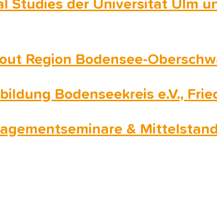
l Studies der Universität Ulm u
out Region Bodensee-Obersch
ildung Bodenseekreis e.V., Frie
nagementseminare & Mittelstan