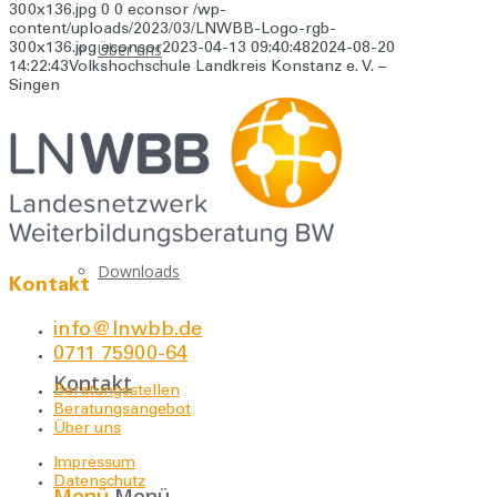
300x136.jpg
0
0
econsor
/wp-
content/uploads/2023/03/LNWBB-Logo-rgb-
Über uns
300x136.jpg
econsor
2023-04-13 09:40:48
2024-08-20
14:22:43
Volkshochschule Landkreis Konstanz e. V. –
Singen
Für Bildungseinrichtungen
Downloads
Kontakt
info@lnwbb.de
0711 75900-64
Kontakt
Beratungsstellen
Beratungsangebot
Über uns
Impressum
Datenschutz
Menü
Menü