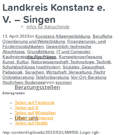
Landkreis Konstanz e.
V. – Singen
Infos für Ratsuchende
13. April 2023
/
in
Konstanz
Allgemeinbildung
,
Berufliche
Orientierung und Weiterbildung
,
Finanzierungs- und
Fördermöglichkeiten
,
Gewerblich-technische
Abschlüsse
,
Grundbildung
,
IT und Computer
,
Häufige Fragen
Kaufmännische Abschlüsse
,
Kompetenzerfassung
,
Kunst, Kultur
,
Naturwissenschaft, Technologie, Technik
,
Schulabschlüsse (nachholen)
,
Soziales, Gesundheit,
Pädagogik
,
Sprachen
,
Wirtschaft, Verwaltung, Recht
Onlineberatung
,
Telefonberatung
,
Vor-Ort-Beratung
Hochrhein-Bodensee
/
von
econsor
Beratungsstellen
Eintrag teilen
Teilen auf Facebook
Teilen auf X
Teilen auf WhatsApp
Über uns
Teilen auf Pinterest
Teilen auf Reddit
/wp-content/uploads/2023/03/LNWBB-Logo-rgb-