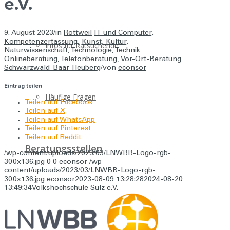
e.V.
9. August 2023
/
in
Rottweil
IT und Computer
,
Kompetenzerfassung
,
Kunst, Kultur
,
Infos für Ratsuchende
Naturwissenschaft, Technologie, Technik
Onlineberatung
,
Telefonberatung
,
Vor-Ort-Beratung
Schwarzwald-Baar-Heuberg
/
von
econsor
Eintrag teilen
Häufige Fragen
Teilen auf Facebook
Teilen auf X
Teilen auf WhatsApp
Teilen auf Pinterest
Teilen auf Reddit
Beratungsstellen
/wp-content/uploads/2023/03/LNWBB-Logo-rgb-
300x136.jpg
0
0
econsor
/wp-
content/uploads/2023/03/LNWBB-Logo-rgb-
300x136.jpg
econsor
2023-08-09 13:28:28
2024-08-20
13:49:34
Volkshochschule Sulz e.V.
Über uns