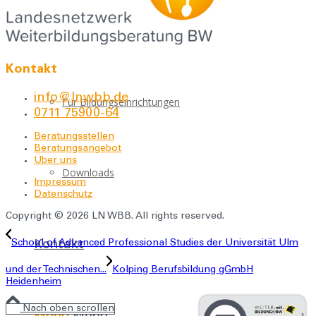
Über uns
Kontakt
info@lnwbb.de
Für Bildungseinrichtungen
0711 75900-64
Beratungsstellen
Beratungsangebot
Über uns
Downloads
Impressum
Datenschutz
Copyright © 2026 LN WBB. All rights reserved.
Kontakt
School of Advanced Professional Studies der Universität Ulm
und der Technischen...
Kolping Berufsbildung gGmbH
Heidenheim
Nach oben scrollen
Menü
Menü