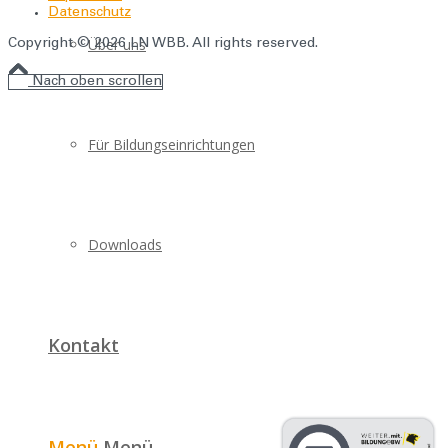
Datenschutz
Über uns
Copyright © 2026 LN WBB. All rights reserved.
Nach oben scrollen
Für Bildungseinrichtungen
Downloads
Kontakt
Menü
Menü