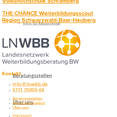
Volkshochschule Schramberg
THE CHÄNCE Weiterbildungsscout
Region Schwarzwald-Baar-Heuberg
Infos für Ratsuchende
Häufige Fragen
Kontakt
Beratungsstellen
info@lnwbb.de
0711 75900-64
Beratungsstellen
Über uns
Beratungsangebot
Über uns
Impressum