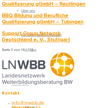
Qualifizerung gGmbH – Reutlingen
Über uns
BBQ Bildung und Berufliche
Qualifizierung gGmbH – Tübingen
Support Group Network
Für Bildungseinrichtungen
Deutschland e. V., Stuttgart
Seite 2 von 16
‹
1
2
3
4
›
»
Downloads
Kontakt
Kontakt
info@lnwbb.de
Menü
Menü