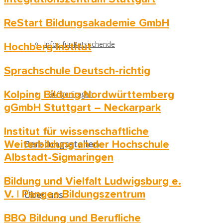
ReStart Bildungsakademie GmbH
Infos für Ratsuchende
Hochberg Institut
Sprachschule Deutsch-richtig
Häufige Fragen
Kolping Bildung Nordwürttemberg
gGmbH Stuttgart – Neckarpark
Institut für wissenschaftliche
Beratungsstellen
Weiterbildung an der Hochschule
Albstadt-Sigmaringen
Bildung und Vielfalt Ludwigsburg e.
Über uns
V. | Pangea Bildungszentrum
BBQ Bildung und Berufliche