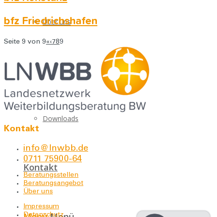
bfz Friedrichshafen
Über uns
Seite 9 von 9
«
‹
7
8
9
Für Bildungseinrichtungen
Downloads
Kontakt
info@lnwbb.de
0711 75900-64
Kontakt
Beratungsstellen
Beratungsangebot
Über uns
Impressum
Menü
Menü
Datenschutz