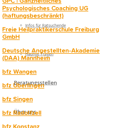
GPC | Ganzheitliches
Psychologisches Coaching UG
(haftungsbeschränkt)
Infos für Ratsuchende
Freie Heilpraktikerschule Freiburg
GmbH
Deutsche Angestellten-Akademie
Häufige Fragen
(DAA) Mannheim
bfz Wangen
Beratungsstellen
bfz Überlingen
bfz Singen
Über uns
bfz Radolfzell
bfz Konstanz