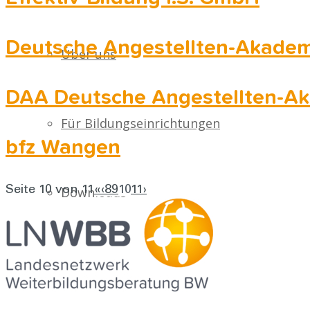
Deutsche Angestellten-Akade
Über uns
DAA Deutsche Angestellten-A
Für Bildungseinrichtungen
bfz Wangen
Seite 10 von 11
Downloads
«
‹
8
9
10
11
›
Kontakt