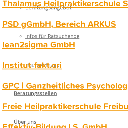
Thalamus Heilpraktikerschule S
Beratungsangebot
PSD gGmbH, Bereich ARKUS
Infos für Ratsuchende
lean2sigma GmbH
Institut fakt.ori
Häufige Fragen
GPC | Ganzheitliches Psycholo
Beratungsstellen
Freie Heilpraktikerschule Frei
Über uns
Effektiv-Bildung I.S. GmbH