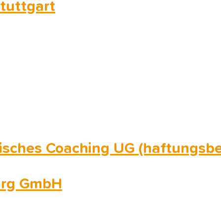
tuttgart
gisches Coaching UG (haftungsb
burg GmbH